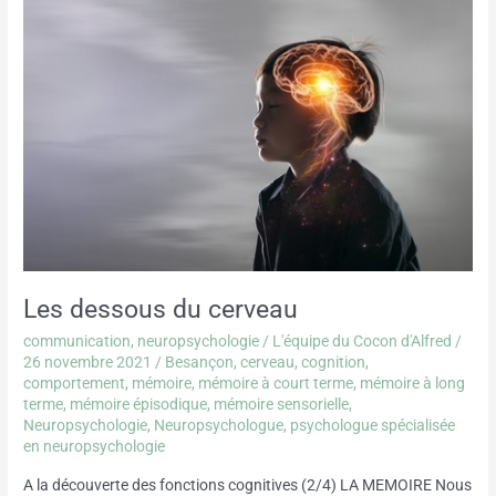
Les
dessous
du
cerveau
Les dessous du cerveau
communication
,
neuropsychologie
/
L'équipe du Cocon d'Alfred
/
26 novembre 2021
/
Besançon
,
cerveau
,
cognition
,
comportement
,
mémoire
,
mémoire à court terme
,
mémoire à long
terme
,
mémoire épisodique
,
mémoire sensorielle
,
Neuropsychologie
,
Neuropsychologue
,
psychologue spécialisée
en neuropsychologie
A la découverte des fonctions cognitives (2/4) LA MEMOIRE Nous