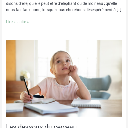
disons d’elle, qu’elle peut être d’éléphant ou de moineau ; qu’elle
nous fait faux bond, lorsque nous cherchons désespérément à […]
Lire la suite »
Les
dessous
du
cerveau
Les dessous du cerveau