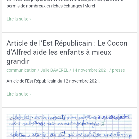
permis de nombreux et riches échanges !Merci
Lire la suite »
Article de l’Est Républicain : Le Cocon
Article
de
d’Alfred aide les enfants à mieux
l’Est
grandir
Républicain
:
communication
/
Julie BAVEREL
/
14 novembre 2021
/
presse
Le
Article de l’Est Républicain du 12 novembre 2021.
Cocon
d’Alfred
Lire la suite »
aide
les
enfants
Fin
à
de
mieux
rééducation
grandir
: