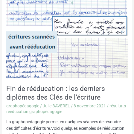
les
derniers
diplômes
des
Clés
de
l’écriture
Fin de rééducation : les derniers
diplômes des Clés de l’écriture
graphopédagogie
/
Julie BAVEREL
/
8 novembre 2021
/
résultats
rééducation graphopédagogie
La graphopédagogie permet en quelques séances de résoudre
des difficultés d’écriture.Voici quelques exemples de rééducation