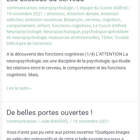
communication
,
neuropsychologie
/
L'équipe du Cocon d'Alfred
/
19 novembre 2021
/
Attention
,
Attention divisée
,
Attention
sélective
,
attention soutenue
,
Besançon
,
cerveau
,
cognition
,
comportement
,
enfant
,
fonctions cognitives
,
Le Cocon d'Alfred
,
Neuropsychologie
,
Neuropsychologue
,
psychologue spécialisée
en neuropsychologie
,
ressources attentionnelles
,
TDAH
,
Trouble
Déficitaire de l'attention
A la découverte des fonctions cognitives (1/4) L’ATTENTION La
neuropsychologie, est une discipline de la psychologie, qui étudie
les relations entre le cerveau, le comportement et les fonctions
cognitives. Mais,
Lire la suite »
De belles portes ouvertes !
De
belles
communication
/
Julie BAVEREL
/
16 novembre 2021
portes
ouvertes
Vous n’avez pas pu venir aux portes ouvertes ?Quelques images
!
en vidéo des préparatifs et de cette si belle journée qui nous a