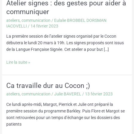
Atelier signes : des gestes pour aider à
Atelier
signes
communiquer
:
ateliers
,
communication
/
Eulalie BROBBEL DORSMAN
des
IACOVELLI
/
14 février 2023
gestes
pour
La première session de l’atelier signes organisé par le Cocon
aider
débutera le lundi 20 mars à 19h. Les signes proposés sont issus
à
de la Langue Française Signée. Cet atelier a pour but […]
communiquer
Lire la suite »
Ca travaille dur au Cocon ;)
Ca
travaille
ateliers
,
communication
/
Julie BAVEREL
/
13 février 2023
dur
au
Ce lundi après-midi, Margot, Pierrick et Julie ont préparé la
Cocon
première session du programme Barkley. Puis Flore et Margot se
;)
sont retrouvées pour un temps d’échange sur les dossiers des
patients