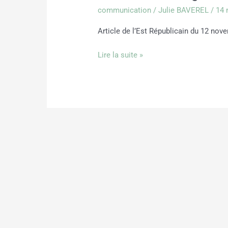
l’Est
communication
/
Julie BAVEREL
/
14 
Républicain
:
Article de l’Est Républicain du 12 nov
Le
Cocon
Lire la suite »
d’Alfred
aide
les
enfants
à
mieux
grandir