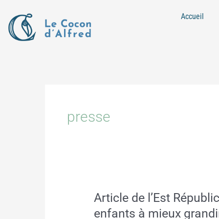
Aller
Accueil
au
contenu
presse
Article de l’Est Républi
Article
de
enfants à mieux grandi