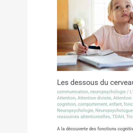
du
cerveau
Les dessous du cervea
communication
,
neuropsychologie
/
L
Attention
,
Attention divisée
,
Attention 
cognition
,
comportement
,
enfant
,
fonc
Neuropsychologie
,
Neuropsychologue
ressources attentionnelles
,
TDAH
,
Tro
A la découverte des fonctions cognit