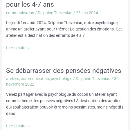
psy
pour les 4-7 ans
:
communication
/
Delphine Theveniau
/
28 juin 2024
Gestion
des
Le jeudi 1er août 2024, Delphine Theveniau, notre psychologue,
émotions
anime un atelier ayant pour thème : La gestion des émotions. Cet
pour
atelier est à destination des enfants de 4 à 7
les
4-
Lire la suite »
7
ans
Se débarrasser des pensées négatives
Se
débarrasser
ateliers
,
communication
,
psychologie
/
Delphine Theveniau
/
30
des
novembre 2022
pensées
Venez partager avec la psychologue du cocon un atelier ayant
négatives
comme thème : les pensées négatives ! À destination des adultes
qui souhaiteraient pouvoir être moins pessimistes, moins négatifs
dans
Lire la suite »