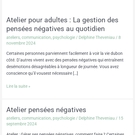
Atelier pour adultes : La gestion des
Atelier
pour
pensées négatives au quotidien
adultes
ateliers
,
communication
,
psychologie
/
Delphine Theveniau
/
8
:
novembre 2024
La
gestion
Certaines personnes parviennent facilement à voir la vie dubon
des
côté. D’autres vivent avec des pensées négatives qui entraînent
pensées
desémotions désagréables à longueur de journée. Vous avez
négatives
conscience qu’il vousest nécessaire […]
au
quotidien
Lire la suite »
Atelier pensées négatives
Atelier
pensées
ateliers
,
communication
,
psychologie
/
Delphine Theveniau
/
15
négatives
septembre 2024
Atelier : Gérer ses pensées négatives, comment faire ? Certaines