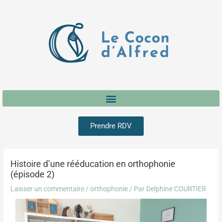
Aller
Navigation
au
des
contenu
articles
Prendre RDV
Histoire d’une rééducation en orthophonie
(épisode 2)
Laisser un commentaire
/
orthophonie
/ Par
Delphine COURTIER