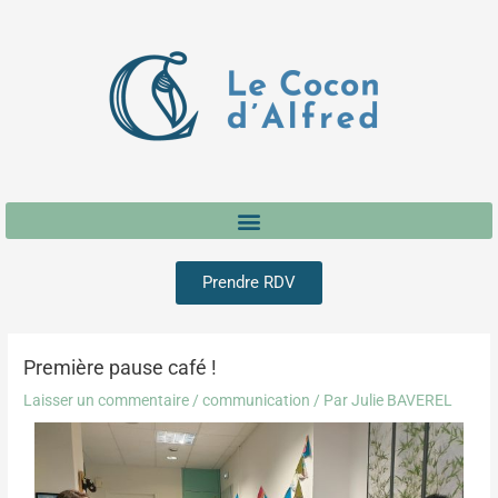
Aller
Navigation
au
des
contenu
articles
Prendre RDV
Première pause café !
Laisser un commentaire
/
communication
/ Par
Julie BAVEREL