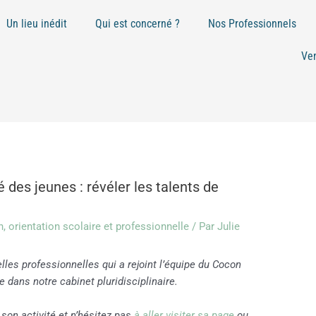
Un lieu inédit
Qui est concerné ?
Nos Professionnels
Ve
es jeunes : révéler les talents de
n
,
orientation scolaire et professionnelle
/ Par
Julie
lles professionnelles qui a rejoint l’équipe du Cocon
e dans notre cabinet pluridisciplinaire.
son activité et n’hésitez pas
à aller visiter sa page
ou