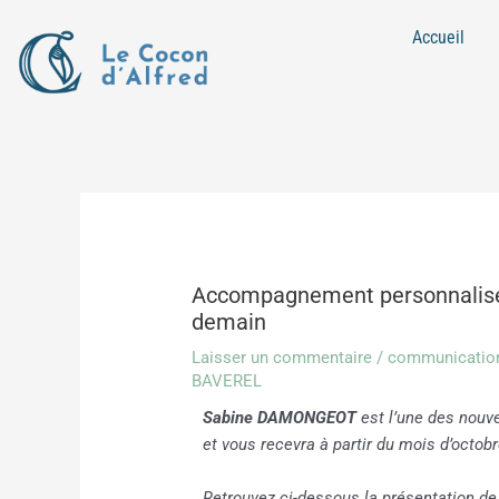
Aller
Navigation
Accueil
au
des
contenu
articles
Accompagnement personnalisé d
demain
Laisser un commentaire
/
communicatio
BAVEREL
S
abine DAMONGEOT
est l’une des nouve
et vous recevra à partir du mois d’octobr
Retrouvez ci-dessous la présentation de 